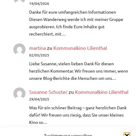
19/04/2026
Danke für eure umfangreichen Informationen
Diesen Wanderweg werde ich mit meiner Gruppe
ausprobieren. Ich finde Eure Inhalte gut
recherchiert, mit…
martina
zu
Kommunalkino Lilienthal
02/05/2025
Liebe Susanne, vielen lieben Dank für diesen
herzlichen Kommentar. Wir freuen uns immer, wenn
unsere Blog-Berichte die Menschen um uns…
Susanne Schuster
zu
Kommunalkino Lilienthal
29/04/2025
Was für ein schöner Beitrag – ganz herzlichen Dank
dafür!​ Wir freuen uns riesig, dass Sie unser kleines
Kino so…
Zustimmung verwalten
Helga
zu
Aquarellmalerei- Lust auf