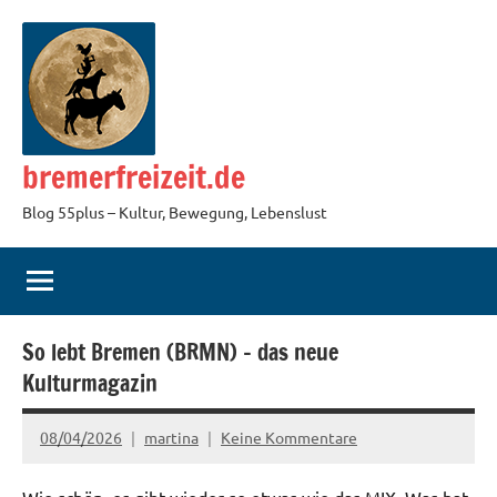
Zum
Inhalt
springen
bremerfreizeit.de
Blog 55plus – Kultur, Bewegung, Lebenslust
So lebt Bremen (BRMN) – das neue
Kulturmagazin
08/04/2026
martina
Keine Kommentare
Wie schön, es gibt wieder so etwas wie das MIX. Was hat