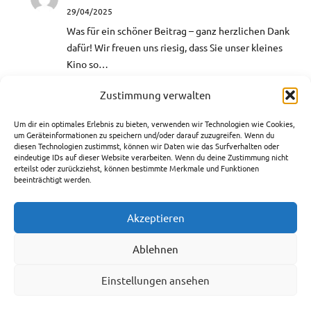
29/04/2025
Was für ein schöner Beitrag – ganz herzlichen Dank
dafür!​ Wir freuen uns riesig, dass Sie unser kleines
Kino so…
Zustimmung verwalten
Helga
zu
Aquarellmalerei- Lust auf
Farbenrausch
Um dir ein optimales Erlebnis zu bieten, verwenden wir Technologien wie Cookies,
10/03/2025
um Geräteinformationen zu speichern und/oder darauf zuzugreifen. Wenn du
diesen Technologien zustimmst, können wir Daten wie das Surfverhalten oder
Hallo, ich war auch bei einer VHS-Bildungszeit bei
eindeutige IDs auf dieser Website verarbeiten. Wenn du deine Zustimmung nicht
der Künstlerin Edeltraut Rath. Hat mir sehr gefallen
erteilst oder zurückziehst, können bestimmte Merkmale und Funktionen
beeinträchtigt werden.
und ich weiß nun…
Akzeptieren
Rechtliches
Ablehnen
Impressum
Einstellungen ansehen
Datenschutzerklärung
Cookie-Richtlinie (EU)