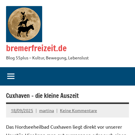
Zum
Inhalt
springen
bremerfreizeit.de
Blog 55plus – Kultur, Bewegung, Lebenslust
Cuxhaven – die kleine Auszeit
18/09/2025
martina
Keine Kommentare
Das Nordseeheilbad Cuxhaven liegt direkt vor unserer
Haustür. Hier kann man gut ausspannen oder auch einen