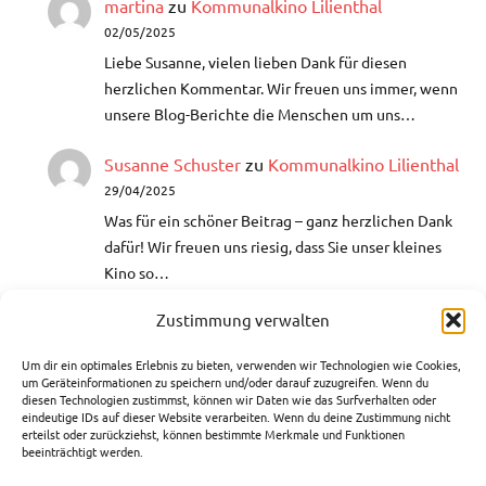
martina
zu
Kommunalkino Lilienthal
02/05/2025
Liebe Susanne, vielen lieben Dank für diesen
herzlichen Kommentar. Wir freuen uns immer, wenn
unsere Blog-Berichte die Menschen um uns…
Susanne Schuster
zu
Kommunalkino Lilienthal
29/04/2025
Was für ein schöner Beitrag – ganz herzlichen Dank
dafür!​ Wir freuen uns riesig, dass Sie unser kleines
Kino so…
Zustimmung verwalten
Helga
zu
Aquarellmalerei- Lust auf
Farbenrausch
Um dir ein optimales Erlebnis zu bieten, verwenden wir Technologien wie Cookies,
10/03/2025
um Geräteinformationen zu speichern und/oder darauf zuzugreifen. Wenn du
diesen Technologien zustimmst, können wir Daten wie das Surfverhalten oder
Hallo, ich war auch bei einer VHS-Bildungszeit bei
eindeutige IDs auf dieser Website verarbeiten. Wenn du deine Zustimmung nicht
der Künstlerin Edeltraut Rath. Hat mir sehr gefallen
erteilst oder zurückziehst, können bestimmte Merkmale und Funktionen
beeinträchtigt werden.
und ich weiß nun…