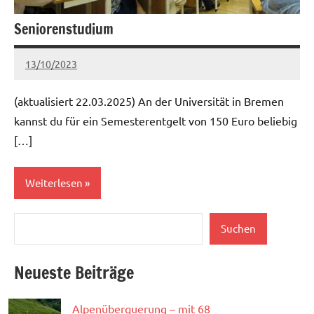
Seniorenstudium
13/10/2023
Claudia
Keine
Kommentare
(aktualisiert 22.03.2025) An der Universität in Bremen
kannst du für ein Semesterentgelt von 150 Euro beliebig
[…]
Weiterlesen
Suchen
Weiterbilden
Suchen
Neueste Beiträge
Alpenüberquerung – mit 68