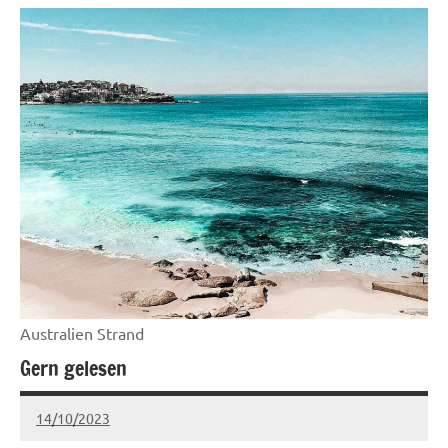
Über
uns
Australien Strand
Gern gelesen
14/10/2023
Claudia
Keine