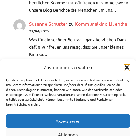
herzlichen Kommentar. Wir freuen uns immer, wenn
unsere Blog-Berichte die Menschen um uns…
Susanne Schuster
zu
Kommunalkino Lilienthal
29/04/2025
Was für ein schöner Beitrag – ganz herzlichen Dank
dafür!​ Wir freuen uns riesig, dass Sie unser kleines
Kino so…
Zustimmung verwalten
Helga
zu
Aquarellmalerei- Lust auf
Farbenrausch
Um dir ein optimales Erlebnis zu bieten, verwenden wir Technologien wie Cookies,
10/03/2025
um Geräteinformationen zu speichern und/oder darauf zuzugreifen. Wenn du
diesen Technologien zustimmst, können wir Daten wie das Surfverhalten oder
Hallo, ich war auch bei einer VHS-Bildungszeit bei
eindeutige IDs auf dieser Website verarbeiten. Wenn du deine Zustimmung nicht
der Künstlerin Edeltraut Rath. Hat mir sehr gefallen
erteilst oder zurückziehst, können bestimmte Merkmale und Funktionen
beeinträchtigt werden.
und ich weiß nun…
Akzeptieren
Rechtliches
Ablehnen