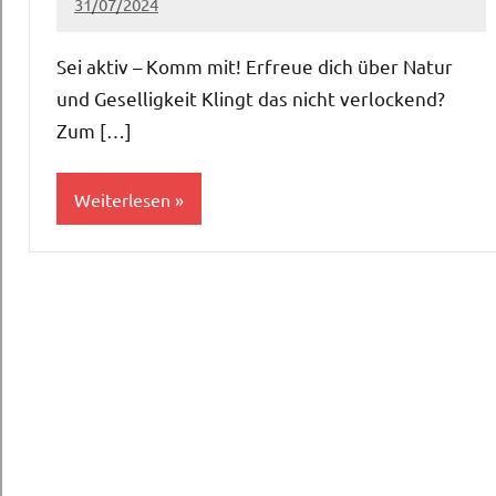
31/07/2024
martina
Keine
Kommentare
Sei aktiv – Komm mit! Erfreue dich über Natur
und Geselligkeit Klingt das nicht verlockend?
Zum […]
Weiterlesen
Bewegen