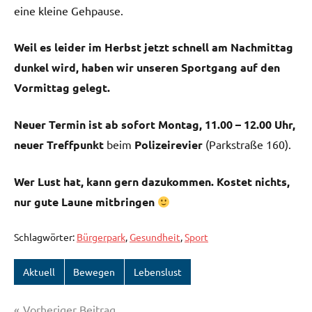
eine kleine Gehpause.
Weil es leider im Herbst jetzt schnell am Nachmittag
dunkel wird, haben wir unseren Sportgang auf den
Vormittag gelegt.
Neuer Termin ist ab sofort Montag, 11.00 – 12.00 Uhr,
neuer Treffpunkt
beim
Polizeirevier
(Parkstraße 160).
Wer Lust hat, kann gern dazukommen. Kostet nichts,
nur gute Laune mitbringen
Schlagwörter:
Bürgerpark
,
Gesundheit
,
Sport
Aktuell
Bewegen
Lebenslust
Beitragsnavigation
Vorheriger Beitrag