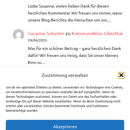
Liebe Susanne, vielen lieben Dank für diesen
herzlichen Kommentar. Wir freuen uns immer, wenn
unsere Blog-Berichte die Menschen um uns…
Susanne Schuster
zu
Kommunalkino Lilienthal
29/04/2025
Was für ein schöner Beitrag – ganz herzlichen Dank
dafür!​ Wir freuen uns riesig, dass Sie unser kleines
Kino so…
Zustimmung verwalten
Helga
zu
Aquarellmalerei- Lust auf
Farbenrausch
Um dir ein optimales Erlebnis zu bieten, verwenden wir Technologien wie Cookies,
10/03/2025
um Geräteinformationen zu speichern und/oder darauf zuzugreifen. Wenn du
diesen Technologien zustimmst, können wir Daten wie das Surfverhalten oder
Hallo, ich war auch bei einer VHS-Bildungszeit bei
eindeutige IDs auf dieser Website verarbeiten. Wenn du deine Zustimmung nicht
der Künstlerin Edeltraut Rath. Hat mir sehr gefallen
erteilst oder zurückziehst, können bestimmte Merkmale und Funktionen
beeinträchtigt werden.
und ich weiß nun…
Akzeptieren