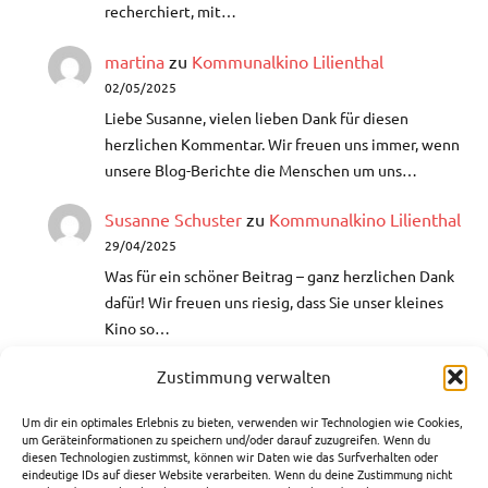
recherchiert, mit…
martina
zu
Kommunalkino Lilienthal
02/05/2025
Liebe Susanne, vielen lieben Dank für diesen
herzlichen Kommentar. Wir freuen uns immer, wenn
unsere Blog-Berichte die Menschen um uns…
Susanne Schuster
zu
Kommunalkino Lilienthal
29/04/2025
Was für ein schöner Beitrag – ganz herzlichen Dank
dafür!​ Wir freuen uns riesig, dass Sie unser kleines
Kino so…
Zustimmung verwalten
Helga
zu
Aquarellmalerei- Lust auf
Farbenrausch
Um dir ein optimales Erlebnis zu bieten, verwenden wir Technologien wie Cookies,
10/03/2025
um Geräteinformationen zu speichern und/oder darauf zuzugreifen. Wenn du
diesen Technologien zustimmst, können wir Daten wie das Surfverhalten oder
Hallo, ich war auch bei einer VHS-Bildungszeit bei
eindeutige IDs auf dieser Website verarbeiten. Wenn du deine Zustimmung nicht