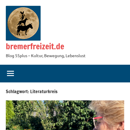
Zum
Inhalt
springen
bremerfreizeit.de
Blog 55plus – Kultur, Bewegung, Lebenslust
Schlagwort:
Literaturkreis